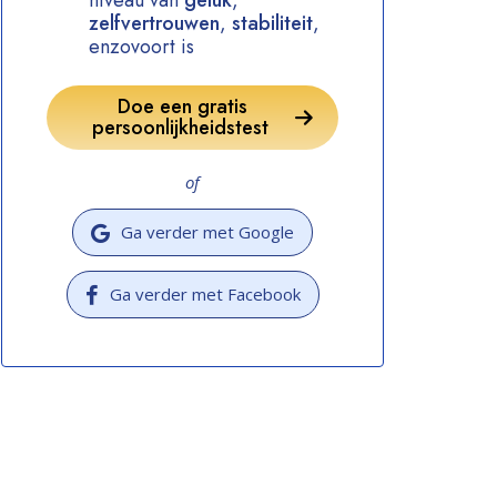
niveau van
geluk
,
zelfvertrouwen
,
stabiliteit
,
enzovoort is
Doe een gratis
persoonlijkheidstest
of
Ga verder met Google
Ga verder met Facebook