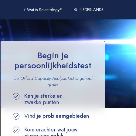
Wat is Scientology?
NEDERLANDS
Begin je
persoonlijkheidstest
De Oxford Capacity Analysis-test is geheel
gratis
Ken je sterke
en
zwakke punten
Vind
je probleemgebieden
Kom erachter wat jouw