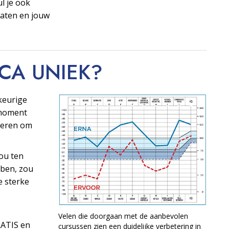
ul je ook
taten en jouw
OCA
UNIEK?
keurige
t moment
ngeren om
ou ten
ben, zou
e sterke
Velen die doorgaan met de aanbevolen
RATIS en
cursussen zien een duidelijke verbetering in