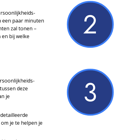
2
ersoonlijkheids­
n een paar minuten
nten zal tonen –
 en bij welke
3
ersoonlijkheids­
 tussen deze
an je
detailleerde
 om je te helpen je