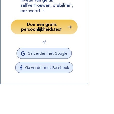
niveau van
geluk
,
zelfvertrouwen
,
stabiliteit
,
enzovoort is
Doe een gratis
persoonlijkheidstest
of
Ga verder met Google
Ga verder met Facebook