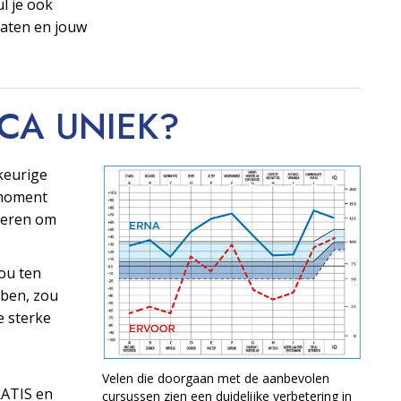
ul je ook
taten en jouw
OCA
UNIEK?
keurige
t moment
ngeren om
ou ten
ben, zou
e sterke
Velen die doorgaan met de aanbevolen
RATIS en
cursussen zien een duidelijke verbetering in