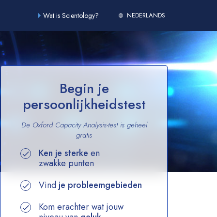
Wat is Scientology?
NEDERLANDS
Begin je
persoonlijkheidstest
De Oxford Capacity Analysis-test is geheel
gratis
Ken je sterke
en
zwakke punten
Vind
je probleemgebieden
Kom erachter wat jouw