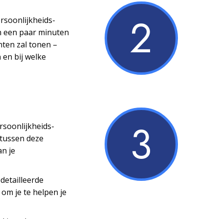
2
ersoonlijkheids­
n een paar minuten
nten zal tonen –
 en bij welke
3
ersoonlijkheids­
 tussen deze
an je
detailleerde
 om je te helpen je