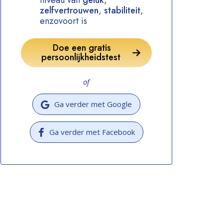
niveau van
geluk
,
zelfvertrouwen
,
stabiliteit
,
enzovoort is
Doe een gratis
persoonlijkheidstest
of
Ga verder met Google
Ga verder met Facebook