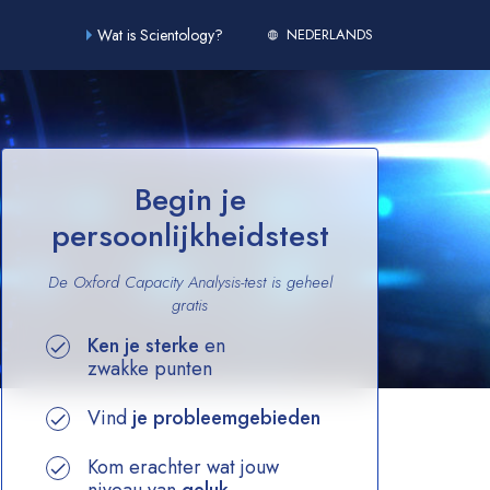
Wat is Scientology?
NEDERLANDS
Begin je
persoonlijkheidstest
De Oxford Capacity Analysis-test is geheel
gratis
Ken je sterke
en
zwakke punten
Vind
je probleemgebieden
Kom erachter wat jouw