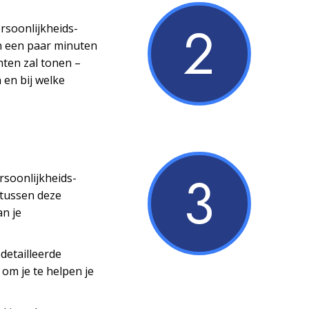
2
ersoonlijkheids­
n een paar minuten
nten zal tonen –
 en bij welke
3
ersoonlijkheids­
 tussen deze
an je
detailleerde
 om je te helpen je