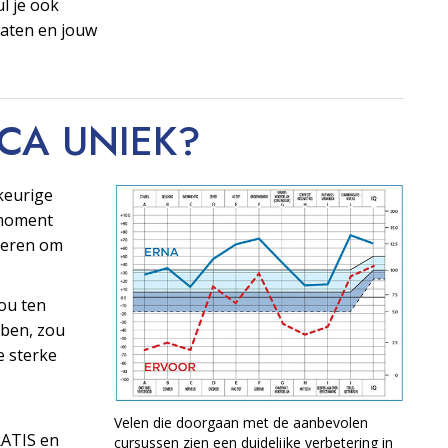
ul je ook
taten en jouw
OCA
UNIEK?
keurige
t moment
ngeren om
ou ten
ben, zou
e sterke
Velen die doorgaan met de aanbevolen
RATIS en
cursussen zien een duidelijke verbetering in