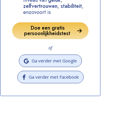
niveau van
geluk
,
zelfvertrouwen
,
stabiliteit
,
enzovoort is
Doe een gratis
persoonlijkheidstest
of
Ga verder met Google
Ga verder met Facebook