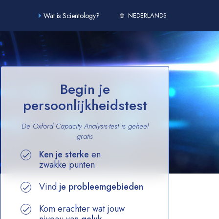
Wat is Scientology?
NEDERLANDS
Begin je
persoonlijkheidstest
De Oxford Capacity Analysis-test is geheel
gratis
Ken je sterke
en
zwakke punten
Vind
je probleemgebieden
Kom erachter wat jouw