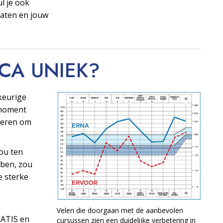
ul je ook
taten en jouw
OCA
UNIEK?
keurige
t moment
ngeren om
ou ten
ben, zou
e sterke
Velen die doorgaan met de aanbevolen
RATIS en
cursussen zien een duidelijke verbetering in