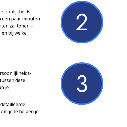
2
ersoonlijkheids­
n een paar minuten
nten zal tonen –
 en bij welke
3
ersoonlijkheids­
 tussen deze
an je
detailleerde
 om je te helpen je