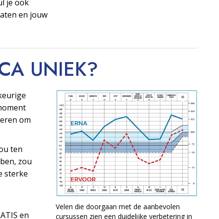
ul je ook
taten en jouw
OCA
UNIEK?
keurige
t moment
ngeren om
ou ten
ben, zou
e sterke
Velen die doorgaan met de aanbevolen
RATIS en
cursussen zien een duidelijke verbetering in