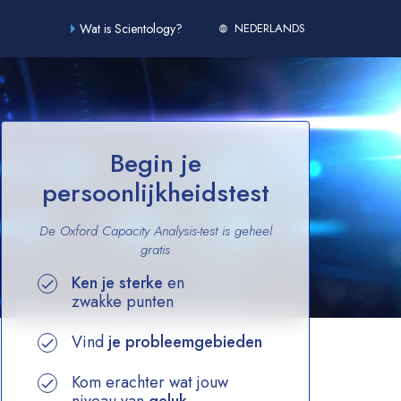
Wat is Scientology?
NEDERLANDS
Begin je
persoonlijkheidstest
De Oxford Capacity Analysis-test is geheel
gratis
Ken je sterke
en
zwakke punten
Vind
je probleemgebieden
Kom erachter wat jouw