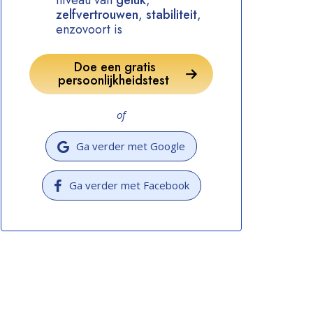
niveau van
geluk
,
zelfvertrouwen
,
stabiliteit
,
enzovoort is
Doe een gratis
persoonlijkheidstest
of
Ga verder met Google
Ga verder met Facebook