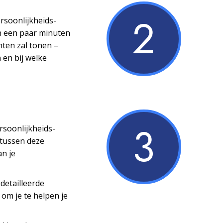
2
ersoonlijkheids­
n een paar minuten
nten zal tonen –
 en bij welke
3
ersoonlijkheids­
 tussen deze
an je
detailleerde
 om je te helpen je