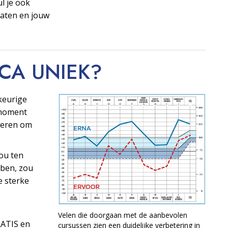
ul je ook
taten en jouw
OCA
UNIEK?
keurige
t moment
ngeren om
ou ten
ben, zou
e sterke
Velen die doorgaan met de aanbevolen
RATIS en
cursussen zien een duidelijke verbetering in