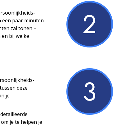
2
ersoonlijkheids­
n een paar minuten
nten zal tonen –
 en bij welke
3
ersoonlijkheids­
 tussen deze
an je
detailleerde
 om je te helpen je