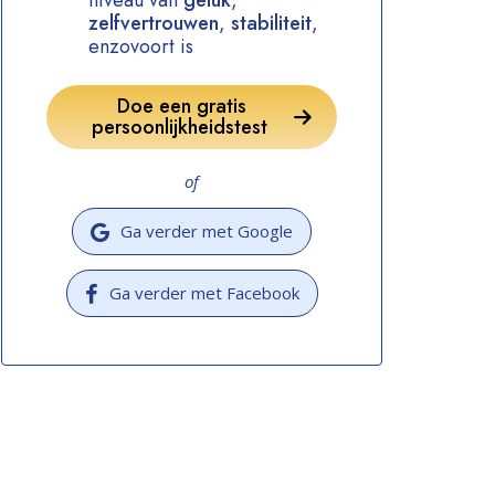
niveau van
geluk
,
zelfvertrouwen
,
stabiliteit
,
enzovoort is
Doe een gratis
persoonlijkheidstest
of
Ga verder met Google
Ga verder met Facebook