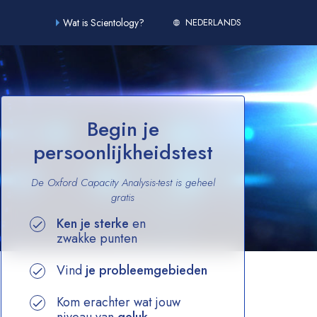
Wat is Scientology?
NEDERLANDS
Begin je
persoonlijkheidstest
De Oxford Capacity Analysis-test is geheel
gratis
Ken je sterke
en
zwakke punten
Vind
je probleemgebieden
Kom erachter wat jouw