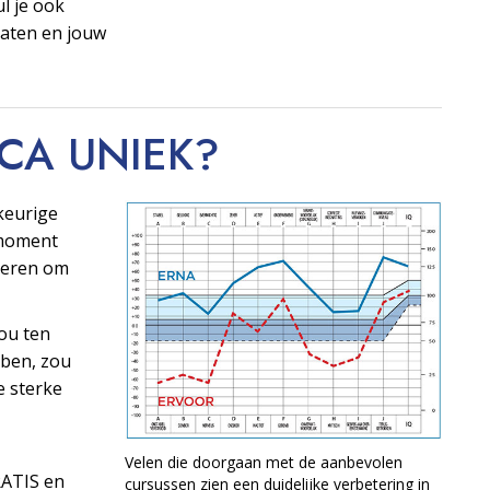
ul je ook
taten en jouw
OCA
UNIEK?
keurige
t moment
ngeren om
ou ten
ben, zou
e sterke
Velen die doorgaan met de aanbevolen
RATIS en
cursussen zien een duidelijke verbetering in