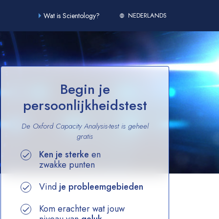
Wat is Scientology?
NEDERLANDS
Begin je
persoonlijkheidstest
De Oxford Capacity Analysis-test is geheel
gratis
Ken je sterke
en
zwakke punten
Vind
je probleemgebieden
Kom erachter wat jouw