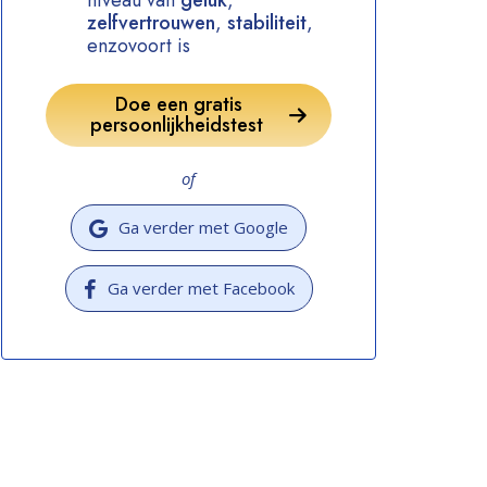
niveau van
geluk
,
zelfvertrouwen
,
stabiliteit
,
enzovoort is
Doe een gratis
persoonlijkheidstest
of
Ga verder met Google
Ga verder met Facebook