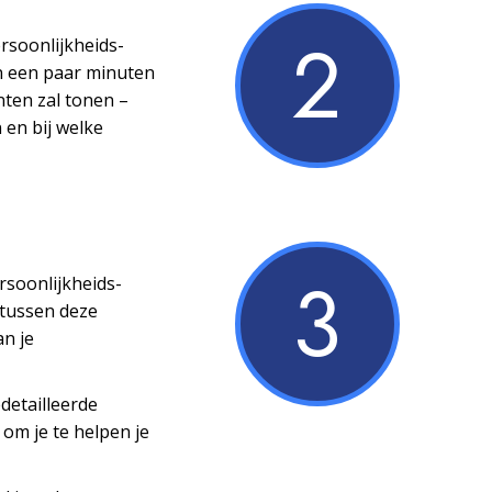
2
ersoonlijkheids­
n een paar minuten
nten zal tonen –
 en bij welke
3
ersoonlijkheids­
 tussen deze
an je
detailleerde
 om je te helpen je