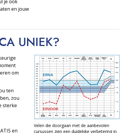
ul je ook
taten en jouw
OCA
UNIEK?
keurige
t moment
ngeren om
ou ten
ben, zou
e sterke
Velen die doorgaan met de aanbevolen
RATIS en
cursussen zien een duidelijke verbetering in