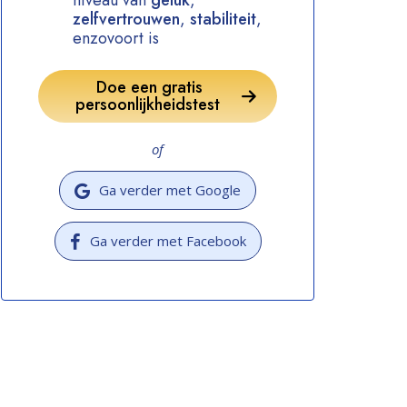
niveau van
geluk
,
zelfvertrouwen
,
stabiliteit
,
enzovoort is
Doe een gratis
persoonlijkheidstest
of
Ga verder met Google
Ga verder met Facebook