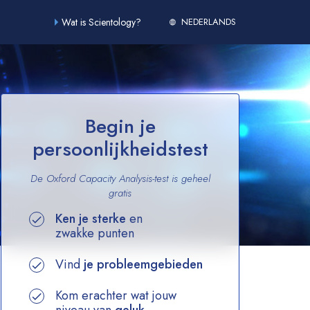
Wat is Scientology?
NEDERLANDS
Begin je
persoonlijkheidstest
De Oxford Capacity Analysis-test is geheel
gratis
Ken je sterke
en
zwakke punten
Vind
je probleemgebieden
Kom erachter wat jouw