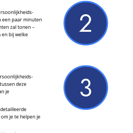
2
ersoonlijkheids­
n een paar minuten
nten zal tonen –
 en bij welke
3
ersoonlijkheids­
 tussen deze
an je
detailleerde
 om je te helpen je