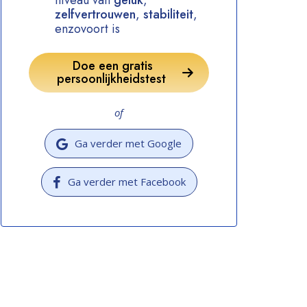
niveau van
geluk
,
zelfvertrouwen
,
stabiliteit
,
enzovoort is
Doe een gratis
persoonlijkheidstest
of
Ga verder met Google
Ga verder met Facebook