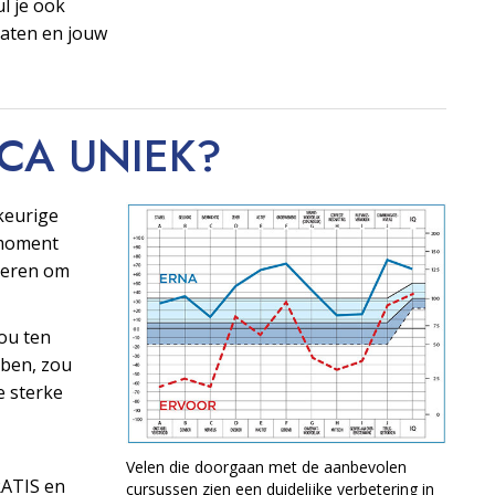
ul je ook
taten en jouw
OCA
UNIEK?
keurige
t moment
ngeren om
ou ten
ben, zou
e sterke
Velen die doorgaan met de aanbevolen
RATIS en
cursussen zien een duidelijke verbetering in