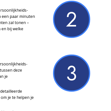
2
ersoonlijkheids­
n een paar minuten
nten zal tonen –
 en bij welke
3
ersoonlijkheids­
 tussen deze
an je
detailleerde
 om je te helpen je