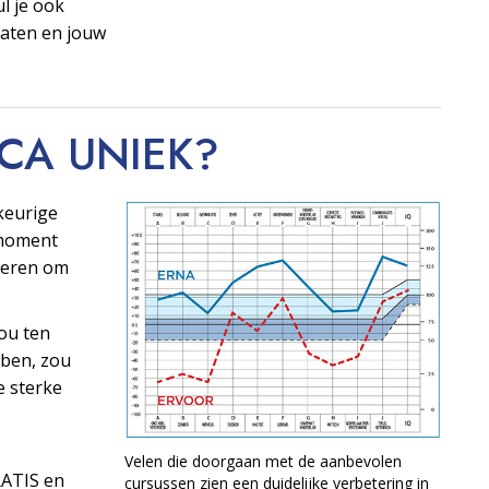
ul je ook
taten en jouw
OCA
UNIEK?
keurige
t moment
ngeren om
ou ten
ben, zou
e sterke
Velen die doorgaan met de aanbevolen
RATIS en
cursussen zien een duidelijke verbetering in