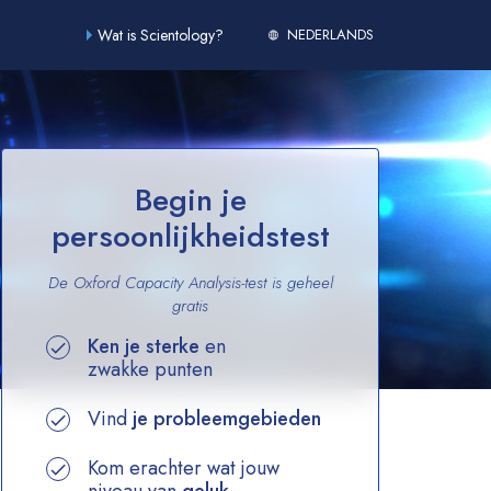
Wat is Scientology?
NEDERLANDS
Begin je
persoonlijkheidstest
De Oxford Capacity Analysis-test is geheel
gratis
Ken je sterke
en
zwakke punten
Vind
je probleemgebieden
Kom erachter wat jouw