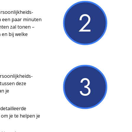
2
ersoonlijkheids­
n een paar minuten
nten zal tonen –
 en bij welke
3
ersoonlijkheids­
 tussen deze
an je
detailleerde
 om je te helpen je