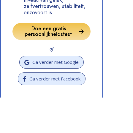
niveau van
geluk
,
zelfvertrouwen
,
stabiliteit
,
enzovoort is
Doe een gratis
persoonlijkheidstest
of
Ga verder met Google
Ga verder met Facebook